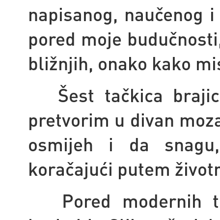
napisanog, naučenog i 
pored moje budučnosti, 
bližnjih, onako kako mis
Šest tačkica brajice
pretvorim u divan moza
osmijeh i da snagu
koračajući putem životn
Pored modernih tehn