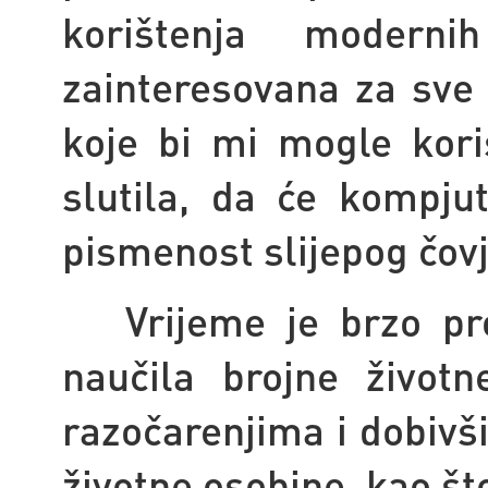
korištenja moderni
zainteresovana za sve 
koje bi mi mogle kori
slutila, da će kompjut
pismenost slijepog čov
Vrijeme je brzo proš
naučila brojne životn
razočarenjima i dobivš
životne osobine, kao što