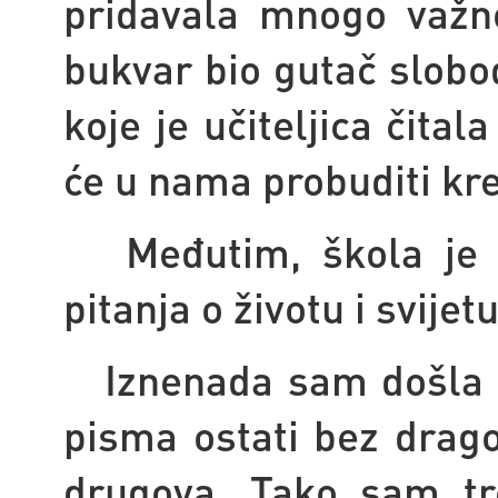
pridavala mnogo važno
bukvar bio gutač slobo
koje je učiteljica čital
će u nama probuditi kre
Međutim, škola je d
pitanja o životu i svijetu
Iznenada sam došla d
pisma ostati bez drago
drugova. Tako sam tre