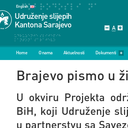
English
Udruženje slijepih
Kantona Sarajevo
Home
O nama
Aktuelnosti
Dokumenti
Brajevo pismo u ži
U okviru Projekta održ
BiH, koji Udruženje sl
u partnerstvu sa Savez