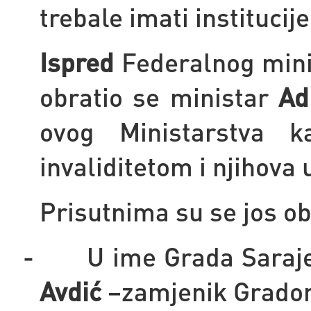
trebale imati institucij
Ispred
Federalnog minis
obratio se ministar
Ad
ovog Ministarstva 
invaliditetom i njihova
Prisutnima su se jos obr
-
U ime Grada Saraj
Avdić
–zamjenik Gradon