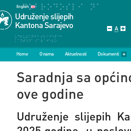
English
Udruženje slijepih
Kantona Sarajevo
Home
O nama
Aktuelnosti
Dokumenti
Saradnja sa općin
ove godine
Udruženje slijepih K
2025.godine, u poslov