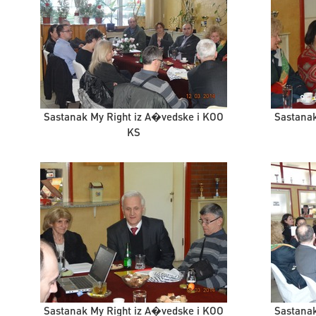
Sastanak My Right iz A�vedske i KOO
Sastanak
KS
Sastanak My Right iz A�vedske i KOO
Sastanak