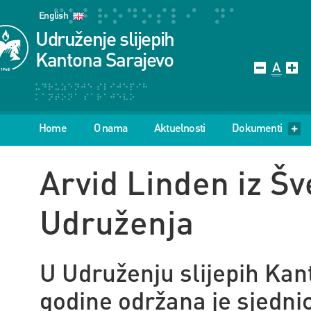
English
Udruženje slijepih
Kantona Sarajevo
Home
O nama
Aktuelnosti
Dokumenti
Arvid Linden iz Š
Udruženja
U Udruženju slijepih Ka
godine održana je sjedni