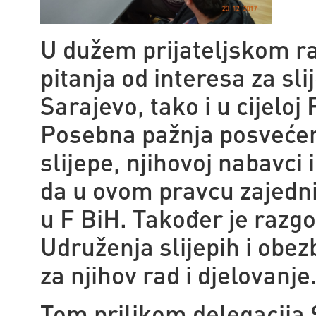
U dužem prijateljskom r
pitanja od interesa za sl
Sarajevo, tako i u cijeloj
Posebna pažnja posveće
slijepe, njihovoj nabavci
da u ovom pravcu zajednič
u F BiH. Također je razgo
Udruženja slijepih i obe
za njihov rad i djelovanje
Tom prilikom delegacija 