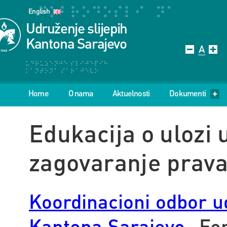
English
Udruženje slijepih
Kantona Sarajevo
Home
O nama
Aktuelnosti
Dokumenti
Edukacija o ulozi 
zagovaranje prava
Koordinacioni odbor u
Kantona Sarajevo
Fo
–