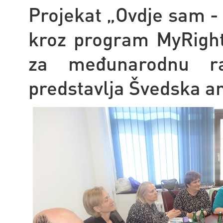
Projekat „Ovdje sam - 
kroz program MyRight
za međunarodnu ra
predstavlja Švedska a