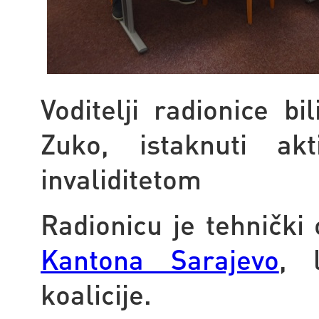
Voditelji radionice b
Zuko, istaknuti ak
invaliditetom
Radionicu je tehnički
Kantona Sarajevo
, 
koalicije.