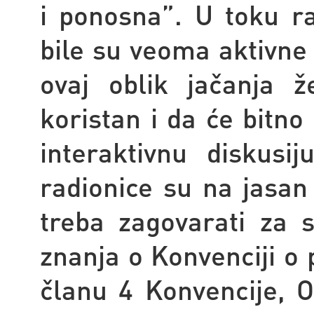
i ponosna”. U toku r
bile su veoma aktivne 
ovaj oblik jačanja ž
koristan i da će bitno
interaktivnu diskusi
radionice su na jasan
treba zagovarati za 
znanja o Konvenciji o 
članu 4 Konvencije, 