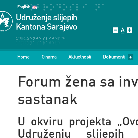
English
Udruženje slijepih
Kantona Sarajevo
Home
O nama
Aktuelnosti
Dokumenti
Forum žena sa inv
sastanak
U okviru projekta
„Ov
Udruženju slijepih