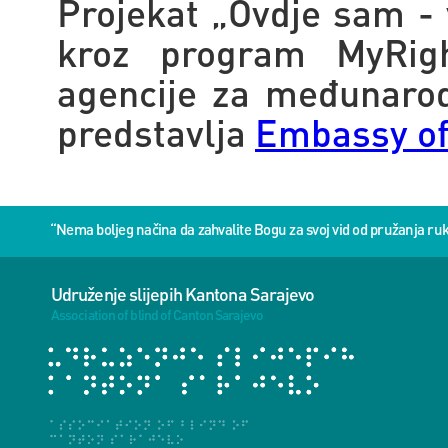
Projekat „Ovdje sam - v
kroz program MyRig
agencije za međunarod
predstavlja
Embassy of
“Nema boljeg načina da zahvalite Bogu za svoj vid od pružanja 
Udruženje slijepih Kantona Sarajevo
Association of blind of Canton Sarajevo