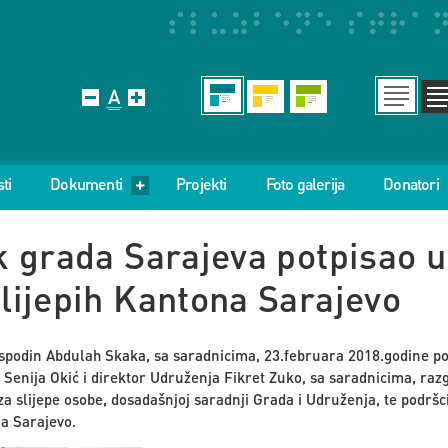
ti
Dokumenti
Projekti
Foto galerija
Donatori
 grada Sarajeva potpisao u
ijepih Kantona Sarajevo
podin Abdulah Skaka, sa saradnicima, 23.februara 2018.godine pos
 Senija Okić i direktor Udruženja Fikret Zuko, sa saradnicima, ra
za slijepe osobe, dosadašnjoj saradnji Grada i Udruženja, te podrš
na Sarajevo.