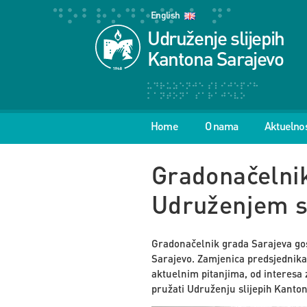
English
Udruženje slijepih
Kantona Sarajevo
Home
O nama
Aktuelnos
Gradonačelnik
Udruženjem sl
Gradonačelnik grada Sarajeva gos
Sarajevo. Zamjenica predsjednika
aktuelnim pitanjima, od interesa 
pružati Udruženju slijepih Kanto