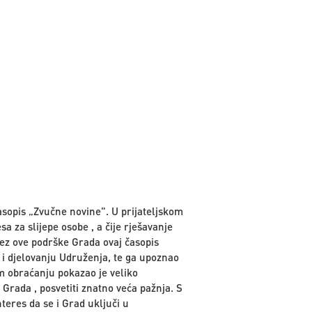
asopis „Zvučne novine". U prijateljskom
 za slijepe osobe , a čije rješavanje
bez ove podrške Grada ovaj časopis
 i djelovanju Udruženja, te ga upoznao
m obraćanju pokazao je veliko
Grada , posvetiti znatno veća pažnja. S
teres da se i Grad uključi u