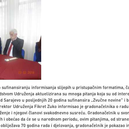
 sufinansiranju informisanja slijepih u pristupačnim formatima, č
tvom Udruženja aktuelizirana su mnoga pitanja koja su od interesa
d Sarajevo u posljednjih 20 godina sufinansira „Zvučne novine" i 
Direktor Udruženja Fikret Zuko informisao je gradonačelnika o radu
enje i njegovi članovi svakodnevno susreću. Gradonačelnik u svo
h i obećao da će se u narednom periodu, ovim pitanjima, od strane 
bilježava 70 godina rada i djelovanja, gradonačelnik je pokazao in