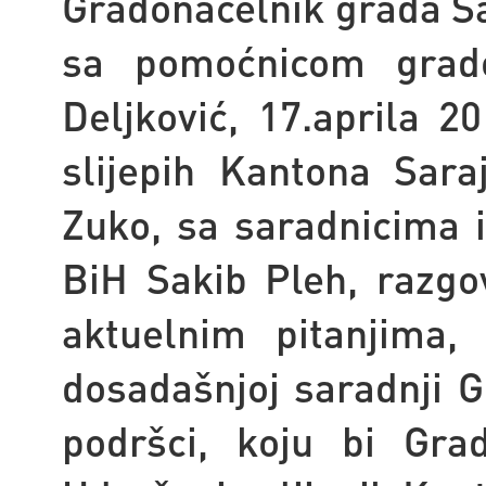
Gradonačelnik grada S
sa pomoćnicom grad
Deljković, 17.aprila 2
slijepih Kantona Sara
Zuko, sa saradnicima i
BiH Sakib Pleh, razgo
aktuelnim pitanjima,
dosadašnjoj saradnji G
podršci, koju bi Gra