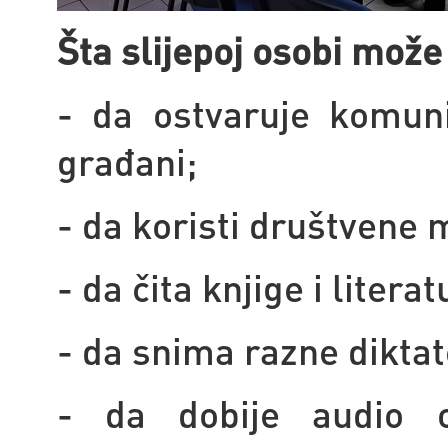
Šta slijepoj osobi mož
- da ostvaruje komuni
građani;
- da koristi društvene 
- da čita knjige i litera
- da snima razne diktate
- da dobije audio op