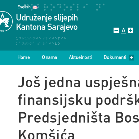
English
Udruženje slijepih
Kantona Sarajevo
Home
O nama
Aktuelnosti
Dokumenti
Još jedna uspješn
finansijsku podrš
Predsjedništa Bos
Komšića