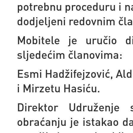
potrebnu proceduru i nab
dodjeljeni redovnim čl
Mobitele je uručio d
sljedećim članovima:
Esmi Hadžifejzović, Al
i Mirzetu Hasiću.
Direktor Udruženje 
obraćanju je istakao d