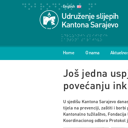
English
Udruženje slijepih
Kantona Sarajevo
Home
O nama
Aktuelnos
Još jedna usp
povećanju ink
U sjedišu Kantona Sarajevo danas
tijela na prevenciji, zaštiti i bor
Kantonalno tužilaštvo, Fondacija
Koordinacionog odbora Protokol j