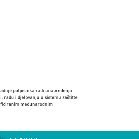
aradnje potpisnika radi unapređenja
ti, radu i djelovanju u sistemu zaštitte
atificiranim međunarodnim
ler