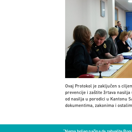
Ovaj Protokol je zaključen s cilj
prevencije i zaštite žrtava nasilja 
od nasilja u porodici u Kantonu 
dokumentima, zakonima i ostalim p
“Nema boljeg načina da zahvalite Bog