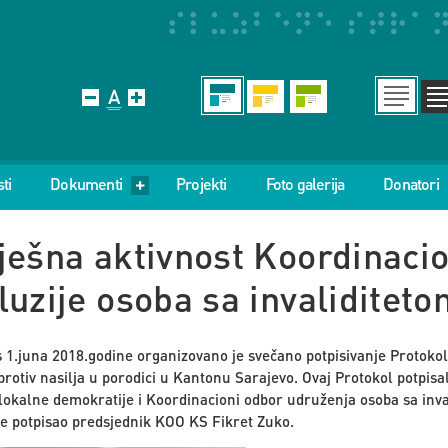
ti
Dokumenti
Projekti
Foto galerija
Donatori
ješna aktivnost Koordinaci
luzije osoba sa invaliditet
 1.juna 2018.godine organizovano je svečano potpisivanje Protokol
bi protiv nasilja u porodici u Kantonu Sarajevo. Ovaj Protokol potpis
 lokalne demokratije i Koordinacioni odbor udruženja osoba sa inv
e potpisao predsjednik KOO KS Fikret Zuko.