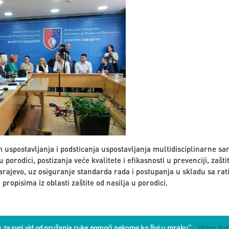
em uspostavljanja i podsticanja uspostavljanja multidisciplinarne s
u porodici, postizanja veće kvalitete i efikasnosti u prevenciji, zašti
Sarajevo, uz osiguranje standarda rada i postupanja u skladu sa r
ropisima iz oblasti zaštite od nasilja u porodici.
u za svoj vid od pružanja ruke pomoći nekome ko živi u mraku”
Helen Kel