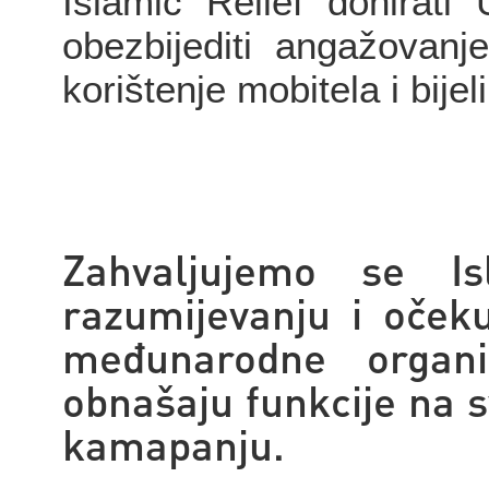
Islamic Relief donirati
obezbijediti angažovanj
korištenje mobitela i bijel
Zahvaljujemo se I
razumijevanju i oček
međunarodne organiz
obnašaju funkcije na s
kamapanju.