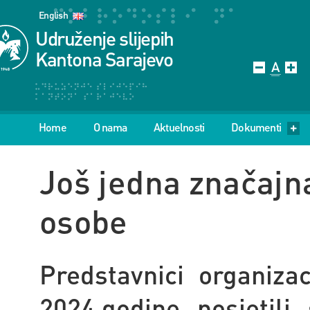
English
Udruženje slijepih
Kantona Sarajevo
Home
O nama
Aktuelnosti
Dokumenti
Još jedna značajn
osobe
Predstavnici organiza
2024.godine posjetili