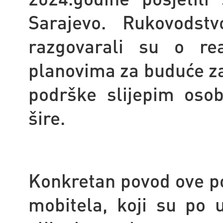
Sarajevo. Rukovodstv
razgovarali su o rea
planovima za buduće za
podrške slijepim oso
šire.
Konkretan povod ove po
mobitela, koji su po u