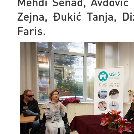
Mehdi Senad, Avdović I
Zejna, Đukić Tanja, D
Faris.