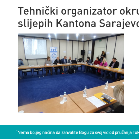
Tehnički organizator okru
slijepih Kantona Sarajev
“Nema boljeg načina da zahvalite Bogu za svoj vid od pružanja 