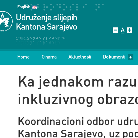
English
Udruženje slijepih
Kantona Sarajevo
Home
O nama
Aktuelnosti
Dokumenti
Ka jednakom razu
inkluzivnog obraz
Koordinacioni odbor udru
Kantona Sarajevo, uz pod