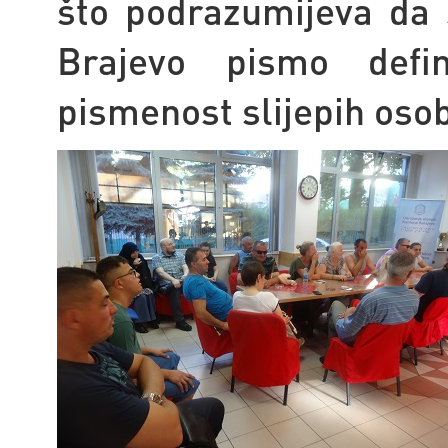
što podrazumijeva da 
Brajevo pismo def
pismenost slijepih oso