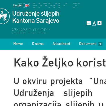
English
Udruženje slijepih
Kantona Sarajevo
Home
O nama
Aktuelnosti
Dokumenti
Kako Željko koris
U okviru projekta
"Un
Udruženja slijepih
organizacija slijepih u