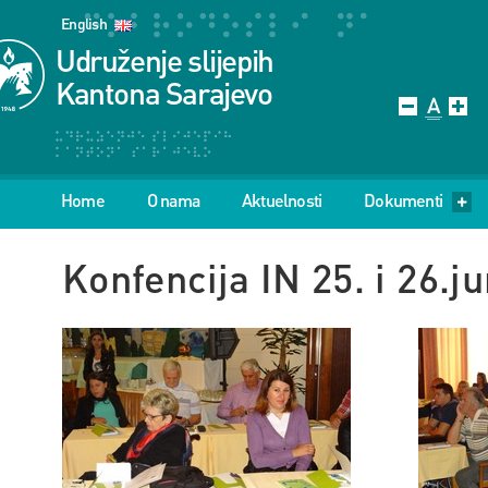
English
Udruženje slijepih
Kantona Sarajevo
Home
O nama
Aktuelnosti
Dokumenti
Konfencija IN 25. i 26.j