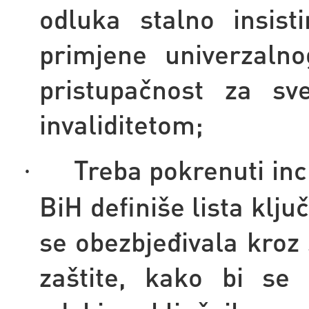
odluka stalno insist
primjene univerzalno
pristupačnost za s
invaliditetom;
Treba pokrenuti inci
·
BiH definiše lista klju
se obezbjeđivala kroz 
zaštite, kako bi se e