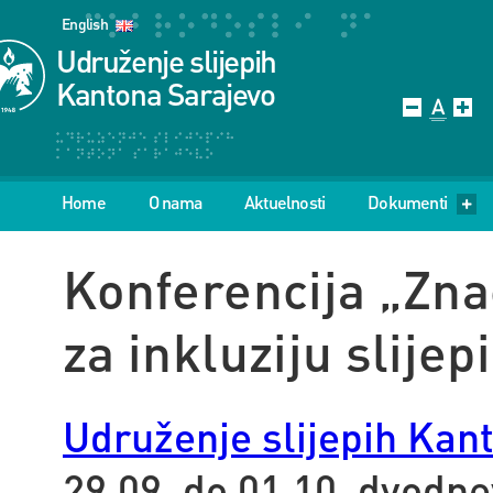
English
Udruženje slijepih
Kantona Sarajevo
Home
O nama
Aktuelnosti
Dokumenti
Konferencija „Znač
za inkluziju slije
Udruženje slijepih Kan
29.09. do 01.10. dvodne