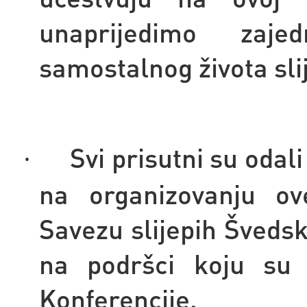
unaprijedimo zaj
samostalnog života sli
Svi prisutni su odal
·
na organizovanju ove
Savezu slijepih Šved
na podršci koju su p
Konferencije.