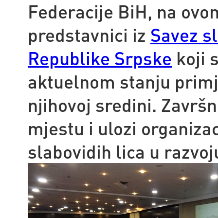
Federacije BiH, na ovo
predstavnici iz
Savez sl
Republike Srpske
koji 
aktuelnom stanju primje
njihovoj sredini. Završn
mjestu i ulozi organizac
slabovidih lica u razvoj