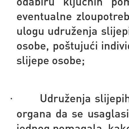
odabiru ključnih po
eventualne zloupotreb
ulogu udruženja slijep
osobe, poštujući indiv
slijepe osobe;
Udruženja slijepih
·
organa da se usaglas
jednog pomagala, kako 