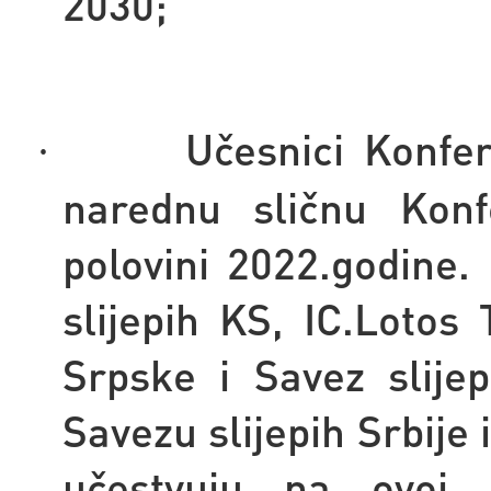
2030;
Učesnici Konfe
·
narednu sličnu Konfe
polovini 2022.godine
slijepih KS, IC.Lotos 
Srpske i Savez slije
Savezu slijepih Srbije
učestvuju na ovoj 