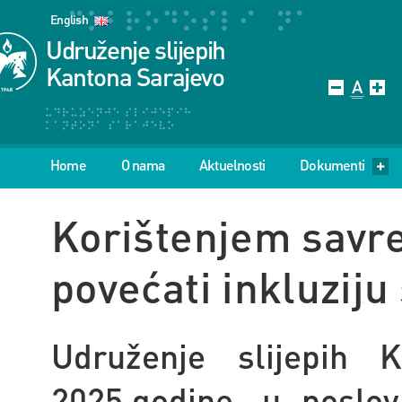
English
Udruženje slijepih
Kantona Sarajevo
Home
O nama
Aktuelnosti
Dokumenti
Korištenjem sav
povećati inkluziju 
Udruženje slijepih 
2025.godine, u poslov