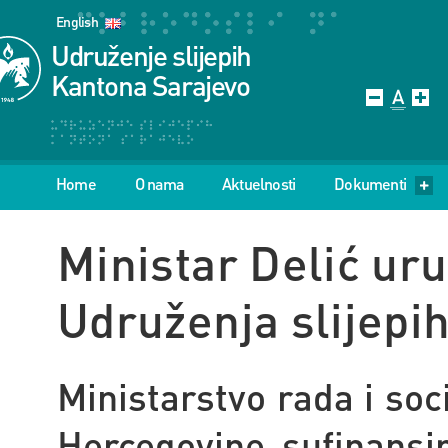
English
Udruženje slijepih
Kantona Sarajevo
Home
O nama
Aktuelnosti
Dokumenti
Ministar Delić ur
Udruženja slijepi
Ministarstvo rada i soc
Hercegovine sufinansir