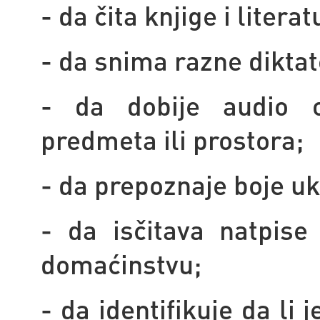
- da čita knjige i litera
- da snima razne diktate
- da dobije audio op
predmeta ili prostora;
- da prepoznaje boje uk
- da isčitava natpise
domaćinstvu;
- da identifikuje da li j