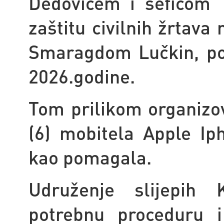
Dedovićem i šeficom o
zaštitu civilnih žrtava
Smaragdom Lučkin, pos
2026.godine.
Tom prilikom organizo
(6) mobitela Apple Ip
kao pomagala.
Udruženje slijepih 
potrebnu proceduru i