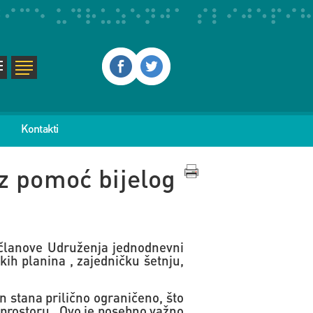
Kontakti
uz pomoć bijelog
 članove Udruženja jednodnevni
kih planina , zajedničku šetnju,
an stana prilično ograničeno, što
 prostoru . Ovo je posebno važno