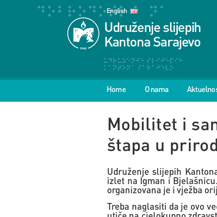
English
Udruženje slijepih
Kantona Sarajevo
Home
O nama
Aktuelnos
Mobilitet i s
štapa u prir
Udruženje slijepih Kanton
izlet na Igman i Bjelašnic
organizovana je i vježba ori
Treba naglasiti da je ovo v
utiče na cjelokupno zdravst