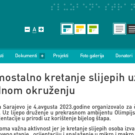
ti
Dokumenti
Projekti
Foto galerija
Donatori
amostalno kretanje slijepih 
odnom okruženju
a Sarajevo je 4.avgusta 2023.godine organizovalo za
u. Uz lijepo druženje u prekrasnom ambijentu Olimpijs
jentacije u prirodi uz korištenje bijelog štapa.
eoma važna aktivnost jer je kretanje slijepih osoba izv
veno stanje , orijentaciju i snalaženje u mikro i makro