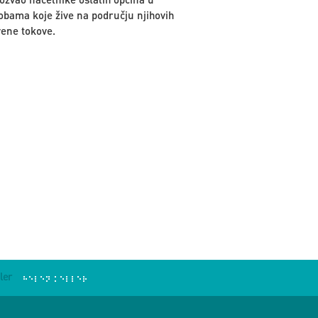
sobama koje žive na području njihovih
vene tokove.
ler