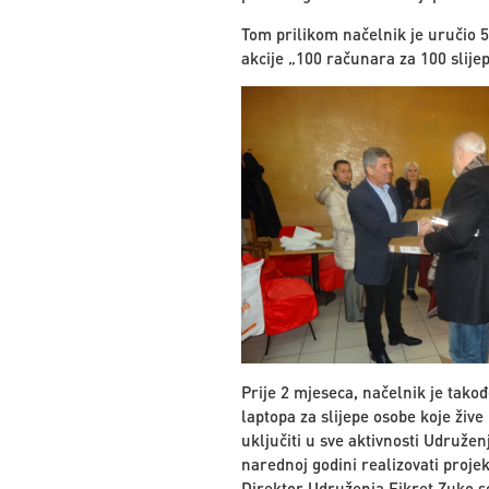
Tom prilikom načelnik je uručio 5
akcije „100 računara za 100 slije
Prije 2 mjeseca, načelnik je tako
laptopa za slijepe osobe koje živ
uključiti u sve aktivnosti Udružen
narednoj godini realizovati proj
Direktor Udruženja Fikret Zuko s