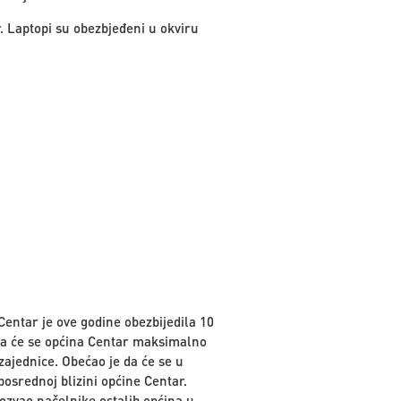
. Laptopi su obezbjeđeni u okviru
Centar je ove godine obezbijedila 10
 da će se općina Centar maksimalno
 zajednice. Obećao je da će se u
osrednoj blizini općine Centar.
ozvao načelnike ostalih općina u