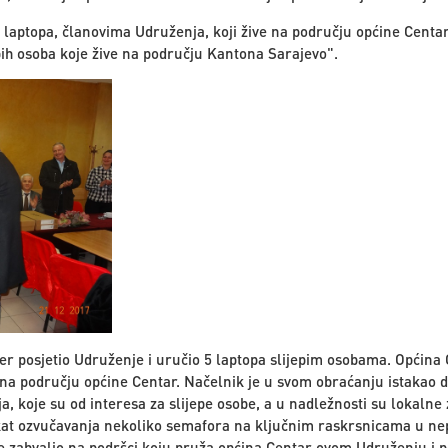
 laptopa, članovima Udruženja, koji žive na području općine Centar
pih osoba koje žive na području Kantona Sarajevo".
đer posjetio Udruženje i uručio 5 laptopa slijepim osobama. Općina 
e na području općine Centar. Načelnik je u svom obraćanju istakao
ja, koje su od interesa za slijepe osobe, a u nadležnosti su lokalne
ekat ozvučavanja nekoliko semafora na ključnim raskrsnicama u nep
e zahvalio na podršci koju pruža općina Centar ovom Udruženju i p