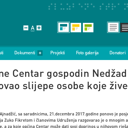
ti
Dokumenti
Projekti
Foto galerija
Donatori
ne Centar gospodin Nedžad
vao slijepe osobe koje živ
r
Ajnadžić, sa saradnicima, 21.decembra 2017.godine ponovo je posje
ja Zuko Fikretom i članovima Udruženja razgovarao je o mnogim 
e, a za koje općina Centar može dati svoj doprinos u njihovom rješ