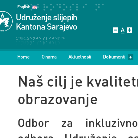
English
Udruženje slijepih
Kantona Sarajevo
Home
O nama
Aktuelnosti
Dokumenti
Naš cilj je kvalite
obrazovanje
Odbor za inkluzivno
odbora Udruženja os