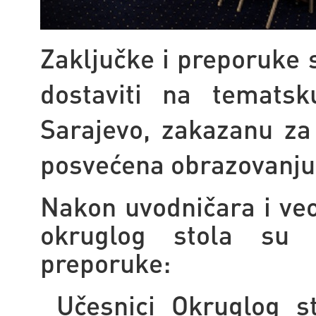
Zaključke i preporuke 
dostaviti na tematsk
Sarajevo, zakazanu za 
posvećena obrazovanju
Nakon uvodničara i veo
okruglog stola su u
preporuke:
Učesnici Okruglog s