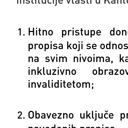
Hitno pristupe do
propisa koji se odno
na svim nivoima, ka
inkluzivno obra
invaliditetom;
Obavezno uključe p
navedenih propisa