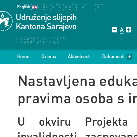
English
Udruženje slijepih
Kantona Sarajevo
Home
O nama
Aktuelnosti
Dokumenti
Nastavljena eduka
pravima osoba s i
U okviru Projekta 
invalidnosti zasnova