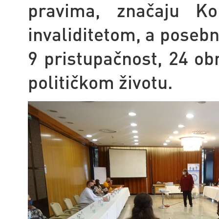
pravima, značaju K
invaliditetom, a poseb
9 pristupačnost, 24 ob
političkom životu.