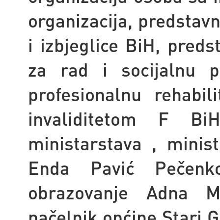
organizacija
, predstavn
i izbjeglice BiH,
predst
za rad i socijalnu p
profesionalnu rehabil
invaliditetom F Bi
ministarstava , minist
Enda Pavić Pečenko
obrazovanje Adna Mes
načelnik općine Stari 