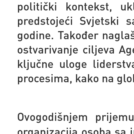
politički kontekst, u
predstojeći Svjetski 
godine. Također nagla
ostvarivanje ciljeva A
ključne uloge liderst
procesima, kako na glo
Ovogodišnjem prijemu 
organizacija osoba sa 