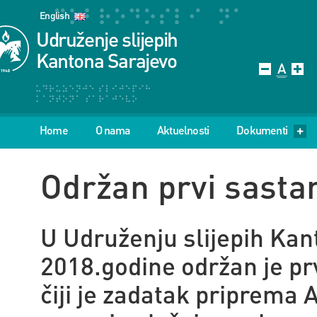
English
Udruženje slijepih
Kantona Sarajevo
Home
O nama
Aktuelnosti
Dokumenti
Održan prvi sasta
U Udruženju slijepih Ka
2018.godine održan je pr
čiji je zadatak priprema