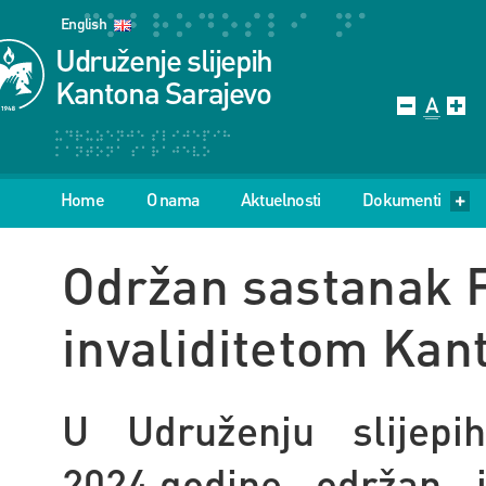
English
Udruženje slijepih
Kantona Sarajevo
Home
O nama
Aktuelnosti
Dokumenti
Održan sastanak 
invaliditetom Kan
U Udruženju slijepi
2024.godine održan