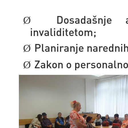
Dosadašnje 
Ø
invaliditetom;
Planiranje narednih
Ø
Zakon o personalnoj
Ø