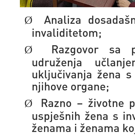
Analiza dosadašn
Ø
invaliditetom;
Razgovor sa pr
Ø
udruženja učlan
uključivanja žena s
njihove organe;
Razno – životne 
Ø
uspješnih žena s in
ženama i ženama koj