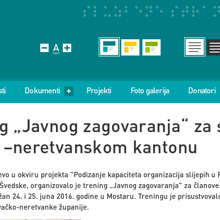
ti
Dokumenti
Projekti
Foto galerija
Donatori
g „Javnog zagovaranja“ za 
 –neretvanskom kantonu
o u okviru projekta "Podizanje kapaciteta organizacija slijepih u F
h Švedske, organizovalo je trening „Javnog zagovaranja" za članove
žan 24. i 25. juna 2016. godine u Mostaru. Treningu je prisustvovalo
vačko-neretvanke županije.