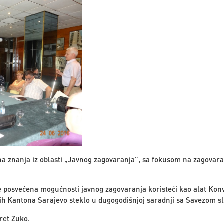
na znanja iz oblasti „Javnog zagovaranja", sa fokusom na zagovaran
 posvećena mogućnosti javnog zagovaranja koristeći kao alat Konv
epih Kantona Sarajevo steklo u dugogodišnjoj saradnji sa Savezom sl
kret Zuko.