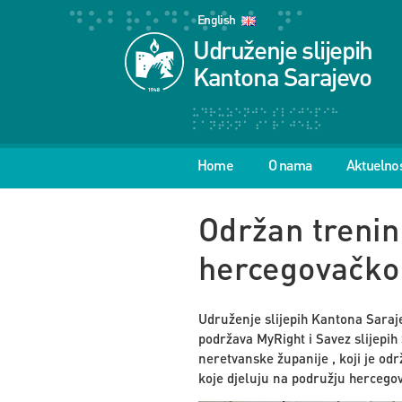
English
Udruženje slijepih
Kantona Sarajevo
Home
O nama
Aktuelnos
Održan trenin
hercegovačko
Udruženje slijepih Kantona Sarajev
podržava MyRight i Savez slijepi
neretvanske županije , koji je odr
koje djeluju na podružju hercego