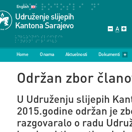
English
Udruženje slijepih
Kantona Sarajevo
Home
O nama
Aktuelnosti
Dokumenti
Održan zbor člano
U Udruženju slijepih Ka
2015.godine održan je zb
razgovaralo o radu Udruže