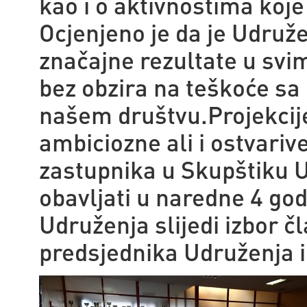
kao i o aktivnostima koj
Ocjenjeno je da je Udruž
značajne rezultate u sv
bez obzira na teškoće sa 
našem društvu.
Projekcij
ambiciozne ali i ostvariv
zastupnika u Skupštiku U
obavljati u naredne 4 go
Udruženja slijedi izbor 
predsjednika Udruženja 