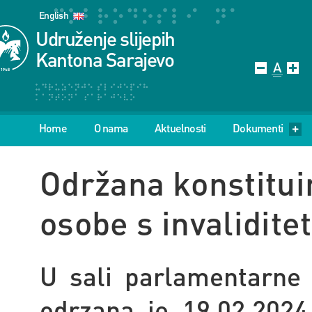
English
Udruženje slijepih
Kantona Sarajevo
Home
O nama
Aktuelnosti
Dokumenti
Održana konstituir
osobe s invalidit
U sali parlamentarne
odrzana je 19.02.2024.