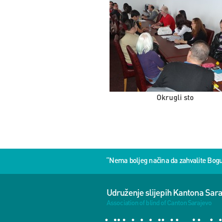
Okrugli sto
“Nema boljeg načina da zahvalite Bog
Udruženje slijepih Kantona Sar
Association of blind of Canton Sarajevo