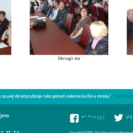
Okrugli sto
u za svoj vid od pružanja ruke pomoći nekome ko živi u mraku”
Helen Kel
ajevo
Copyright (C) 2015 - Udruženje slijepih Kantona 