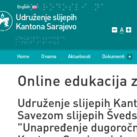
English
Udruženje slijepih
Kantona Sarajevo
Home
O nama
Aktuelnosti
Dokumenti
Online edukacija z
Udruženje slijepih Kan
Savezom slijepih Šveds
"Unapređenje dugoročne