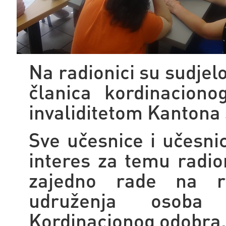
Na radionici su sudjel
članica kordinacion
invaliditetom Kantona
Sve učesnice i učesni
interes za temu radion
zajedno rade na real
udruženja osoba 
Kordinacionog odobra