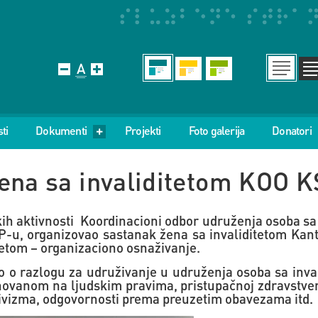
ti
Dokumenti
Projekti
Foto galerija
Donatori
ena sa invaliditetom KOO K
kih aktivnosti Koordinacioni odbor udruženja osoba sa
P-u, organizovao sastanak žena sa invaliditetom Kan
tetom – organizaciono osnaživanje.
 o razlogu za udruživanje u udruženja osoba sa inva
novanom na ljudskim pravima, pristupačnoj zdravstveno
tivizma, odgovornosti prema preuzetim obavezama itd.