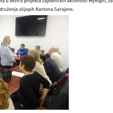
na u okviru projekta zajedničkih aktivnosti MyRight, za
Udruženje slijepih Kantona Sarajevo.