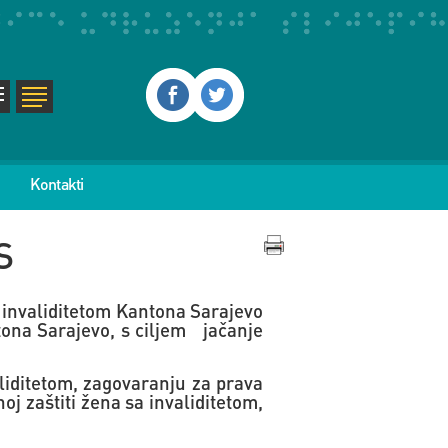
Kontakti
S
 invaliditetom Kantona Sarajevo
tona Sarajevo, s ciljem
jačanje
liditetom, zagovaranju za prava
j zaštiti žena sa invaliditetom,