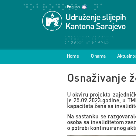
English
Udruženje slijepih
Kantona Sarajevo
Home
O nama
Aktuelnos
Osnaživanje ž
U okviru projekta zajednič
je 25.09.2023.godine, u TM
kapaciteta žena sa invalidi
Na sastanku se razgovaralo
osoba sa invaliditetom zas
o potrebi kontinuiranog ak