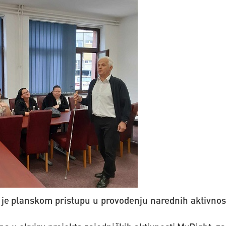
je planskom pristupu u provođenju narednih aktivnos