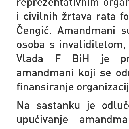
reprezentativnim organ
i civilnih žrtava rata
Čengić. Amandmani su
osoba s invaliditeto
Vlada F BiH je prih
amandmani koji se odn
finansiranje organizacij
Na sastanku je odluč
upućivanje amandma