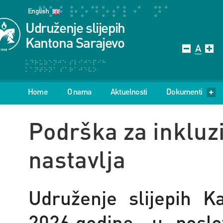
English
Udruženje slijepih
Kantona Sarajevo
Home
O nama
Aktuelnosti
Dokumenti
Podrška za inkluzi
nastavlja
Udruženje slijepih K
2026.godine, u poslo