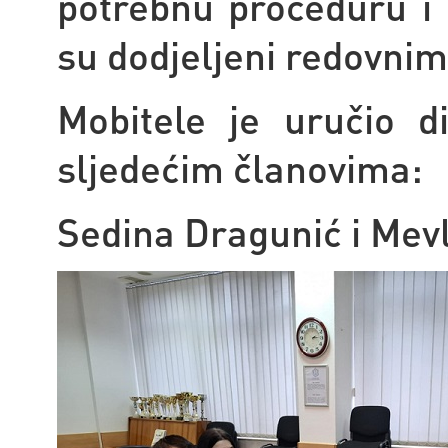
potrebnu proceduru i 
su dodjeljeni redovni
Mobitele je uručio d
sljedećim članovima:
Sedina Dragunić i Mev