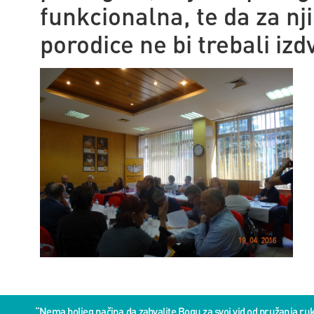
funkcionalna, te da za nj
porodice ne bi trebali iz
“Nema boljeg načina da zahvalite Bogu za svoj vid od pružanja 