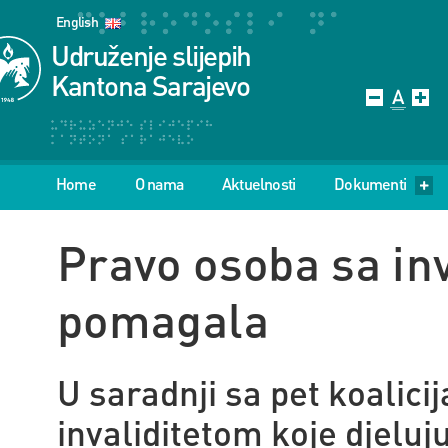
English
Udruženje slijepih
Kantona Sarajevo
Home
O nama
Aktuelnosti
Dokumenti
Pravo osoba sa in
pomagala
U saradnji sa pet koalici
invaliditetom koje djelu