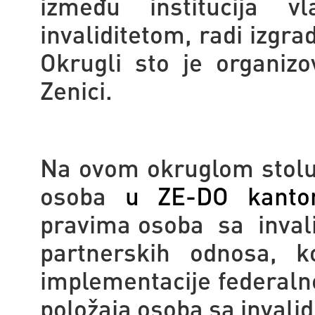
između institucija v
invaliditetom, radi izgr
Okrugli sto je organiz
Zenici.
Na ovom okruglom stolu 
osoba
u ZE-DO kanto
pravima osoba sa invali
partnerskih odnosa, ko
implementacije federalne
položaja osoba sa invali