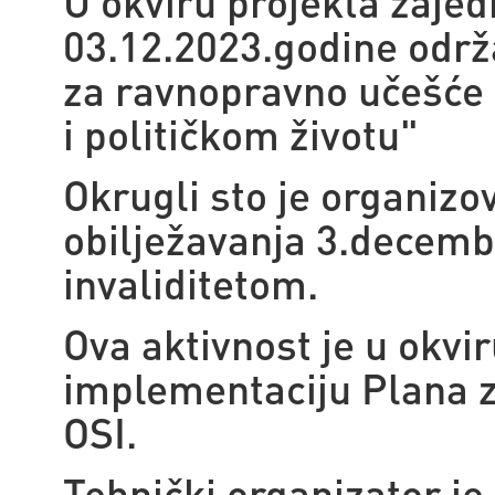
U okviru projekta zajed
03.12.2023.godine održa
za ravnopravno učešće 
i političkom životu"
Okrugli sto je organizo
obilježavanja 3.decem
invaliditetom.
Ova aktivnost je u okvi
implementaciju Plana z
OSI.
Tehnički organizator je