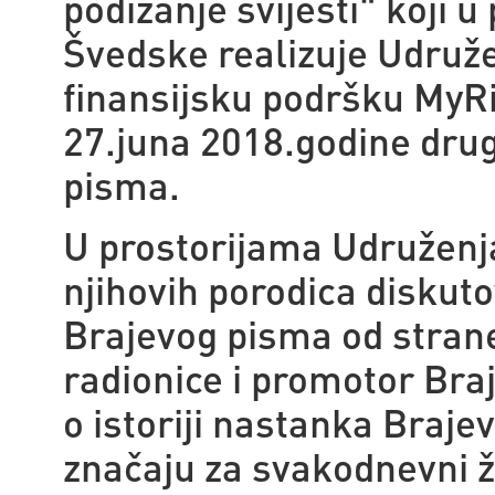
podizanje svijesti" koji 
Švedske realizuje Udruže
finansijsku podršku MyRi
27.juna 2018.godine dru
pisma.
U prostorijama Udruženja
njihovih porodica diskuto
Brajevog pisma od strane 
radionice i promotor Bra
o istoriji nastanka Braj
značaju za svakodnevni ži