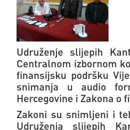
Udruženje slijepih Kan
Centralnom izbornom ko
finansijsku podršku Vije
snimanja u audio for
Hercegovine i Zakona o fi
Zakoni su snimljeni i t
Udruženja slijepih K