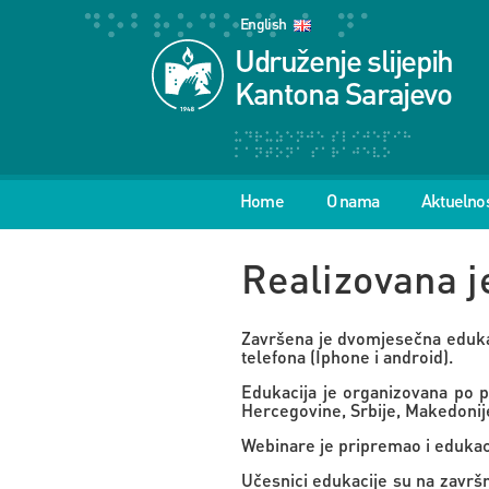
English
Udruženje slijepih
Kantona Sarajevo
Home
O nama
Aktuelnos
Realizovana j
Završena je dvomjesečna edukac
telefona (Iphone i android).
Edukacija je organizovana po p
Hercegovine, Srbije, Makedonije
Webinare je pripremao i edukacij
Učesnici edukacije su na završn