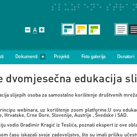
ti
Dokumenti
Projekti
Foto galerija
Donatori
e dvomjesečna edukacija sli
ija slijepih osoba za samostalno korištenje društvenih mrež
rincipu webinara, uz korištenje zoom platforme.U ovu edukac
, Hrvatske, Crne Gore, Slovenije, Austrije , Švedske i SAD.
u vodio Gradimir Kragić iz Teslića, poznati ekspert iz ove obla
om času iskazali svoje zadovoljstvo, što su imali priliku učes