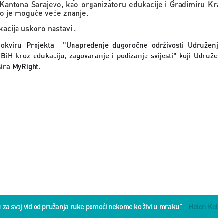
h Kantona Sarajevo, kao organizatoru edukacije i Gradimiru Kr
to je moguće veće znanje.
acija uskoro nastavi .
 okviru Projekta "Unapređenje dugoročne održivosti Udruženj
i BiH kroz edukaciju, zagovaranje i podizanje svijesti" koji Udru
sira MyRight.
u za svoj vid od pružanja ruke pomoći nekome ko živi u mraku”
Helen Kel