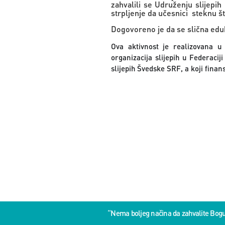
zahvalili se Udruženju slijepi
strpljenje da učesnici steknu š
Dogovoreno je da se slična eduk
Ova aktivnost je realizovana u
organizacija slijepih u Federacij
slijepih Švedske SRF, a koji finan
“Nema boljeg načina da zahvalite Bog