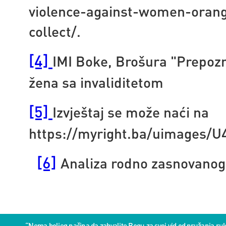
violence-against-women-oran
collect/.
[4]
IMI Boke, Brošura "Prepozn
žena sa invaliditetom
[5]
Izvještaj se može naći na
https://myright.ba/uimages/
[6]
Analiza rodno zasnovanog
“Nema boljeg načina da zahvalite Bogu za svoj vid od pružanja 