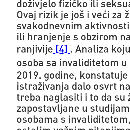
doživjelo fizičko ili seks
Ovaj rizik je još i veći z
svakodnevnim aktivnosti
ili hranjenje s obzirom na 
ranjivije
. Analiza koj
[4]
osoba sa invaliditetom u
2019. godine, konstatuje 
istraživanja dalo osvrt n
treba naglasiti i to da su
zapostavljane u studijama
osobama s invaliditetom, 
ostalim važnim pitanjima 