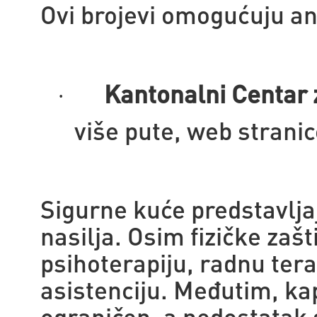
Ovi brojevi omogućuju a
Kantonalni Centar z
·
više pute, web stranic
Sigurne kuće predstavlja
nasilja. Osim fizičke zaš
psihoterapiju, radnu ter
asistenciju. Međutim, kap
ograničen, a nedostatak 