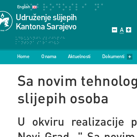
English
Udruženje slijepih
Kantona Sarajevo
Home
O nama
Aktuelnosti
Dokumenti
Sa novim tehnolog
slijepih osoba
U okviru realizacije p
Novi Grad " Sa novim 