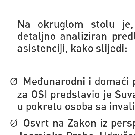
Na okruglom stolu je
detaljno analiziran pre
asistenciji, kako slijedi:
Međunarodni i domaći p
Ø
za OSI predstavio je Suva
u pokretu osoba sa inval
Osvrt na Zakon iz persp
Ø