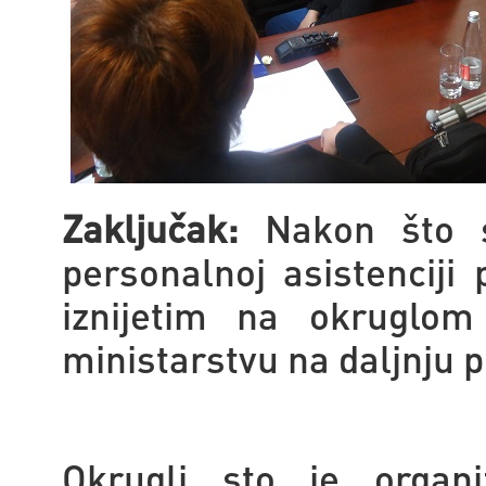
Zaključak:
Nakon što s
personalnoj asistenciji
iznijetim na okruglom
ministarstvu na daljnju 
Okrugli sto je orga