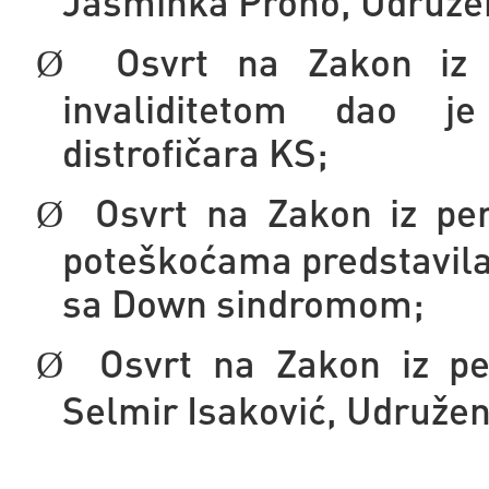
Jasminka Proho, Udružen
Osvrt na Zakon iz 
Ø
invaliditetom dao j
distrofičara KS;
Osvrt na Zakon iz per
Ø
poteškoćama predstavila 
sa Down sindromom;
Osvrt na Zakon iz pe
Ø
Selmir Isaković, Udruženj