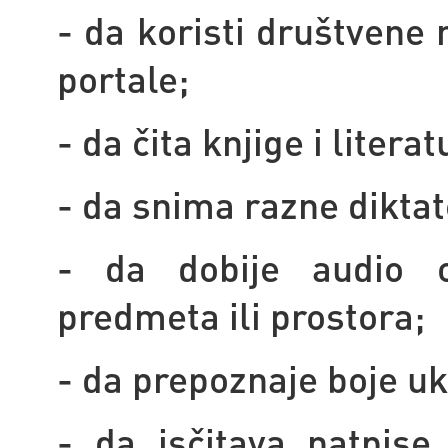
- da koristi društvene 
portale;
- da čita knjige i litera
- da snima razne diktate
- da dobije audio op
predmeta ili prostora;
- da prepoznaje boje uk
- da isčitava natpise