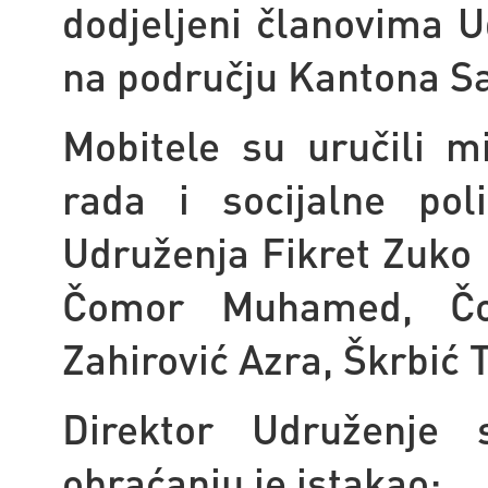
dodjeljeni članovima U
na području Kantona Sa
Mobitele su uručili m
rada i socijalne pol
Udruženja Fikret Zuko
Čomor Muhamed, Čo
Zahirović Azra, Škrbić 
Direktor Udruženje 
obraćanju je istakao: