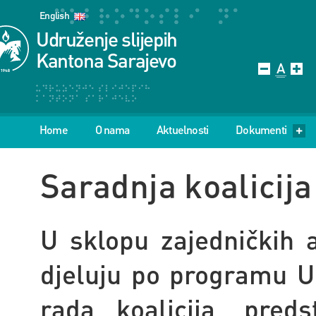
English
Udruženje slijepih
Kantona Sarajevo
Home
O nama
Aktuelnosti
Dokumenti
Saradnja koalicija
U sklopu zajedničkih a
djeluju po programu U
rada koalicija, pred