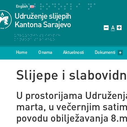
English
Udruženje slijepih
Kantona Sarajevo
Home
O nama
Aktuelnosti
Dokumenti
Slijepe i slabovid
U prostorijama Udruženja
marta, u večernjim satim
povodu obilježavanja 8.