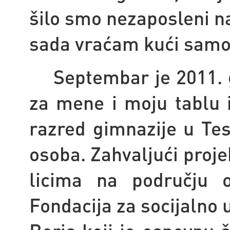
šilo smo nezaposleni na
sada vraćam kući samo 
Septembar je 2011. 
za mene i moju tablu i 
razred gimnazije u Tes
osoba. Zahvaljući proj
licima na području o
Fondacija za socijalno 