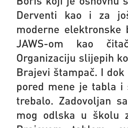
Boris koji je osnovnu š
Derventi kao i za jo
moderne elektronske b
JAWS-om kao čitač
Organizaciju slijepih ko
Brajevi štampač. I dok
pored mene je tabla i
trebalo. Zadovoljan s
mog odlska u školu z