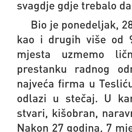
svagdje gdje trebalo da
Bio je ponedeljak, 2
kao i drugih više od
mjesta uzmemo ličn
prestanku radnog odn
najveća firma u Teslić
odlazi u stečaj. U ka
stvari, kišobran, narav
Nakon 27 godina, 7 mjes