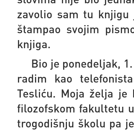
zavolio sam tu knjigu 
štampao svojim pism
knjiga.
Bio je ponedeljak, 1
radim kao telefonista
Tesliću. Moja želja j
filozofskom fakultetu 
trogodišnju školu pa j