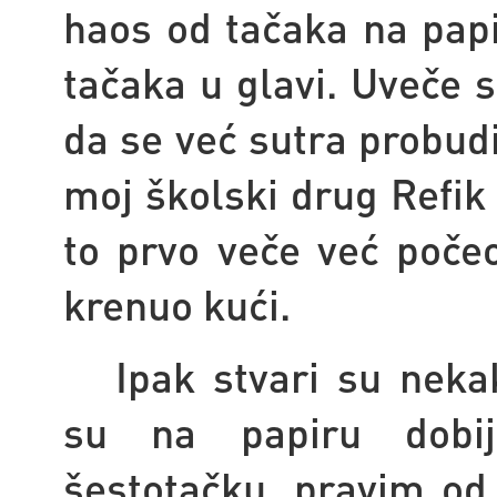
haos od tačaka na papir
tačaka u glavi. Uveče 
da se već sutra probudi
moj školski drug Refik 
to prvo veče već počeo
krenuo kući.
Ipak stvari su nek
su na papiru dobij
šestotačku, pravim od 1