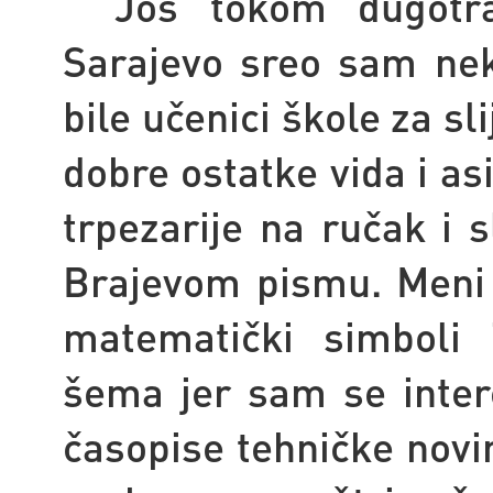
Još tokom dugotraj
Sarajevo sreo sam ne
bile učenici škole za s
dobre ostatke vida i as
trpezarije na ručak i s
Brajevom pismu. Meni s
matematički simboli 
šema jer sam se intere
časopise tehničke novi