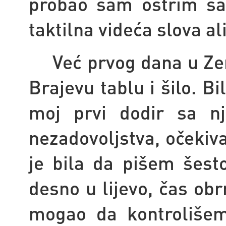
probao sam oštrim ša
taktilna videća slova ali
Već prvog dana u Z
Brajevu tablu i šilo. Bi
moj prvi dodir sa n
nezadovoljstva, očekiv
je bila da pišem šest
desno u lijevo, čas ob
mogao da kontrolišem