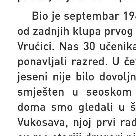
Bio je septembar 19
od zadnjih klupa prvog
Vrućici. Nas 30 učenika
ponavljali razred. U če
jeseni nije bilo dovol
smješten u seoskom 
doma smo gledali u ško
Vukosava, njoj prvi ra