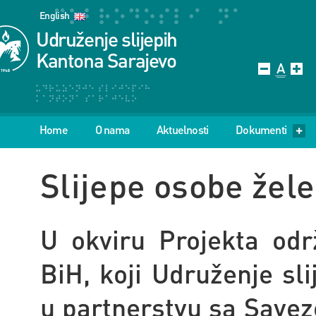
English
Udruženje slijepih
Kantona Sarajevo
Home
O nama
Aktuelnosti
Dokumenti
Slijepe osobe žel
U okviru Projekta održ
BiH, koji Udruženje sl
u partnerstvu sa Savez