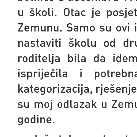
u školi. Otac je posje
Zemunu. Samo su ovi 
nastaviti školu od d
roditelja bila da ide
ispriječila i potre
kategorizacija, rješenj
su moj odlazak u Zemu
godine.