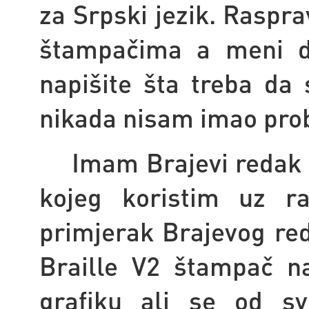
za Srpski jezik. Raspr
štampačima a meni d
napišite šta treba da 
nikada nisam imao pro
Imam Brajevi redak 
kojeg koristim uz r
primjerak Brajevog red
Braille V2 štampač n
grafiku ali se od sv