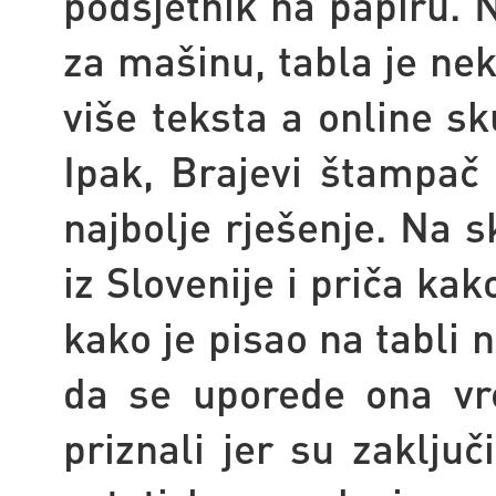
podsjetnik na papiru.
za mašinu, tabla je nek
više teksta a online s
Ipak, Brajevi štampač 
najbolje rješenje. Na 
iz Slovenije i priča kak
kako je pisao na tabli n
da se uporede ona vr
priznali jer su zaključ