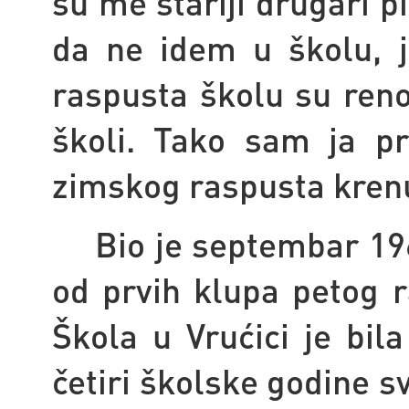
su me stariji drugari pi
da ne idem u školu, 
raspusta školu su renov
školi. Tako sam ja p
zimskog raspusta krenu
Bio je septembar 19
od prvih klupa petog r
Škola u Vrućici je bi
četiri školske godine sv