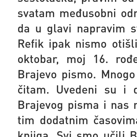
svatam međusobni odn
da u glavi napravim s
Refik ipak nismo otišl
oktobar, moj 16. rođ
Brajevo pismo. Mnogo 
čitam. Uvedeni su i 
Brajevog pisma i nas n
tim dodatnim časovima
knjiga. Svi smo učili 