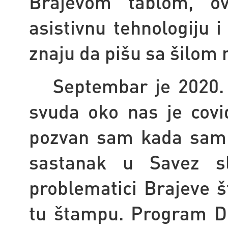
Brajevom tablom, ov
asistivnu tehnologiju 
znaju da pišu sa šilom n
Septembar je 2020. 
svuda oko nas je cov
pozvan sam kada sam 
sastanak u Savez sl
problematici Brajeve 
tu štampu. Program D