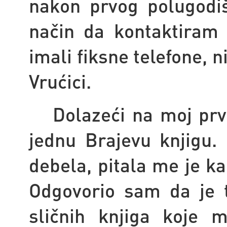
nakon prvog polugodiš
način da kontaktiram u
imali fiksne telefone, n
Vrućici.
Dolazeći na moj pr
jednu Brajevu knjigu. 
debela, pitala me je ka
Odgovorio sam da je 
sličnih knjiga koje 