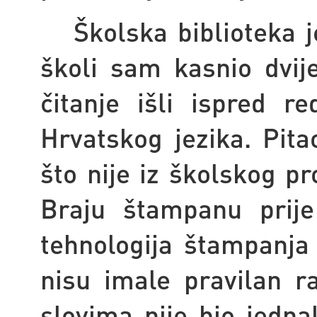
Školska biblioteka 
školi sam kasnio dvij
čitanje išli ispred r
Hrvatskog jezika. Pita
što nije iz školskog p
Braju štampanu prije
tehnologija štampanja 
nisu imale pravilan 
slovima nije bio jednak