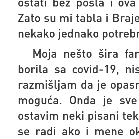
ostati bez posla i ov
Zato su mi tabla i Braj
nekako jednako potrebn
Moja nešto šira fa
borila sa covid-19, n
razmišljam da je opasn
moguća. Onda je sve
ostavim neki pisani te
se radi ako i mene ok