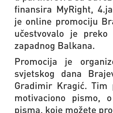
finansira MyRight, 4.j
je online promociju Br
učestvovalo je preko
zapadnog Balkana.
Promocija je organiz
svjetskog dana Braje
Gradimir Kragić. Tim
motivaciono pismo, o
pisma, koje možete proč